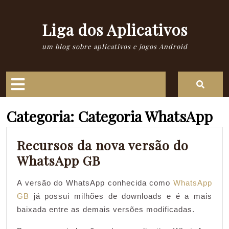
Skip
to
Liga dos Aplicativos
content
um blog sobre aplicativos e jogos Android
Open
Button
Categoria:
Categoria WhatsApp
Recursos da nova versão do
Recursos
WhatsApp GB
da
A versão do WhatsApp conhecida como
WhatsApp
nova
GB
já possui milhões de downloads e é a mais
versão
baixada entre as demais versões modificadas.
do