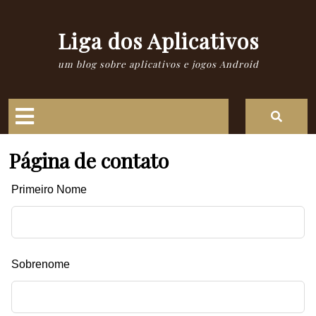
Skip
to
Liga dos Aplicativos
content
um blog sobre aplicativos e jogos Android
Open
Button
Página de contato
Leave
Primeiro Nome
this
field
blank
Sobrenome