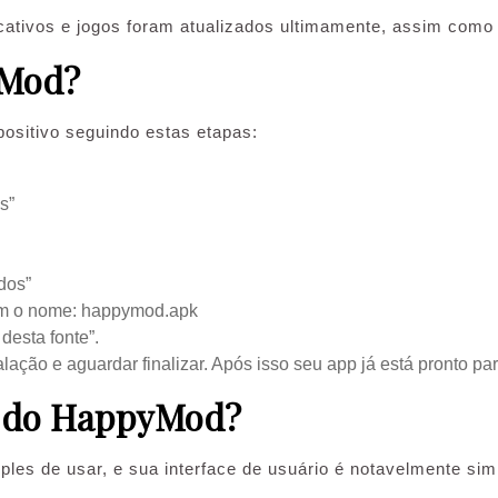
cativos e jogos foram atualizados ultimamente, assim como
yMod?
ositivo seguindo estas etapas:
s”
dos”
com o nome: happymod.apk
 desta fonte”.
ação e aguardar finalizar. Após isso seu app já está pronto pa
o do HappyMod?
es de usar, e sua interface de usuário é notavelmente simi